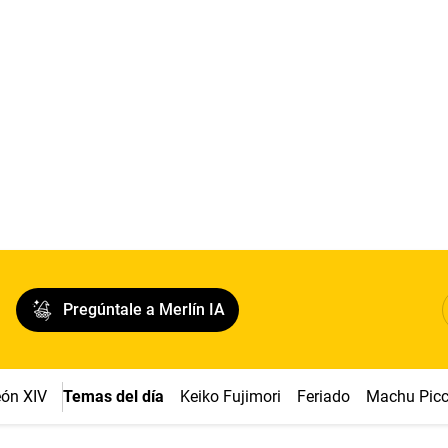
Pregúntale a Merlín IA
ón XIV
Temas del día
Keiko Fujimori
Feriado
Machu Pic