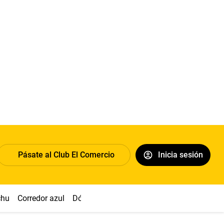
Pásate al Club El Comercio
Inicia sesión
chu
Corredor azul
Dólar
Congreso
Nasca
Acuña
Toled