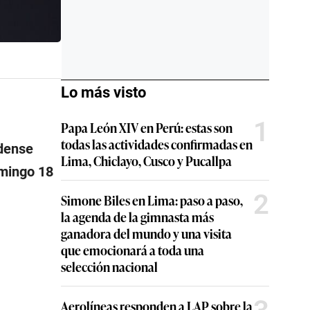
Lo más visto
1
Papa León XIV en Perú: estas son
todas las actividades confirmadas en
dense
Lima, Chiclayo, Cusco y Pucallpa
omingo 18
2
Simone Biles en Lima: paso a paso,
la agenda de la gimnasta más
ganadora del mundo y una visita
que emocionará a toda una
selección nacional
Aerolíneas responden a LAP sobre la