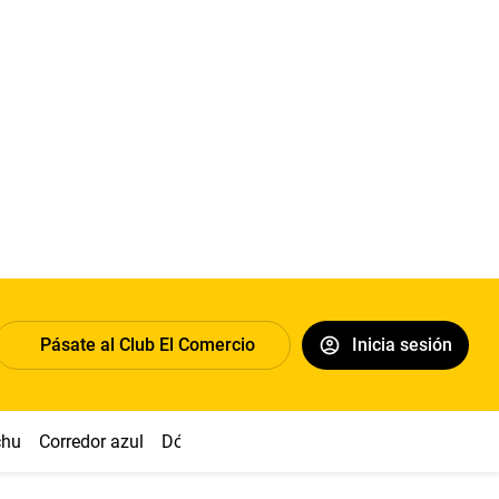
Pásate al Club El Comercio
Inicia sesión
chu
Corredor azul
Dólar
Congreso
Nasca
Acuña
Toled