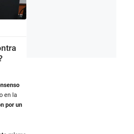
ontra
?
onsenso
o en la
ón por un