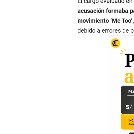
El cargo evaluado en 
acusación formaba pa
movimiento ‘Me Too’
debido a errores de pr