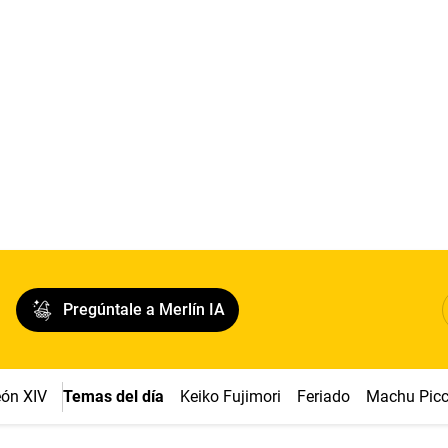
Pregúntale a Merlín IA
ón XIV
Temas del día
Keiko Fujimori
Feriado
Machu Pic