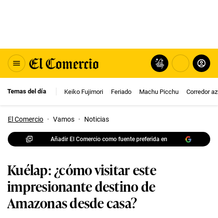
Temas del día
Keiko Fujimori
Feriado
Machu Picchu
Corredor az
El Comercio
·
Vamos
·
Noticias
Añadir El Comercio como fuente preferida en
Kuélap: ¿cómo visitar este
impresionante destino de
Amazonas desde casa?