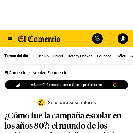
Temas del día
Keiko Fujimori
Betssy Chávez
Feriados
Dólar
J
El Comercio
·
Archivo Elcomercio
Añadir El Comercio como fuente preferida en
Solo para suscriptores
¿Cómo fue la campaña escolar en
los años 80?: el mundo de los