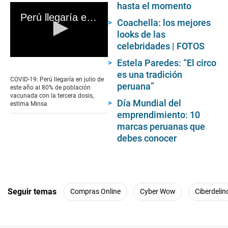
hasta el momento
Perú llegaría en julio de este año al 80% de población vacunada con la tercera dosis, estima Minsa
Coachella: los mejores
looks de las
celebridades | FOTOS
0
Estela Paredes: “El circo
seconds
es una tradición
of
COVID-19: Perú llegaría en julio de
0
peruana”
este año al 80% de población
seconds
vacunada con la tercera dosis,
Día Mundial del
estima Minsa
emprendimiento: 10
marcas peruanas que
debes conocer
Seguir temas
Compras Online
Cyber Wow
Ciberdelin