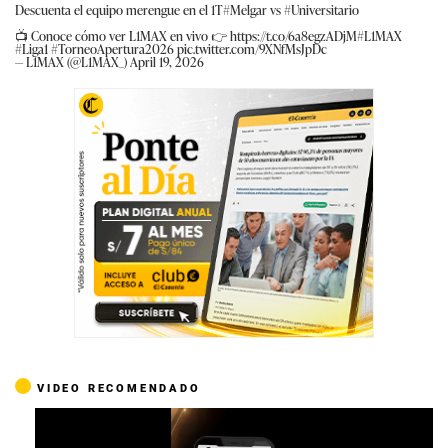
Descuenta el equipo merengue en el 1T
#Melgar
vs
#Universitario
📺 Conoce cómo ver L1MAX en vivo 👉
https://t.co/6a8egzADjM
#L1MAX
#Liga1
#TorneoApertura2026
pic.twitter.com/9XNfMsJpDc
— L1MAX (@L1MAX_)
April 19, 2026
VIDEO RECOMENDADO