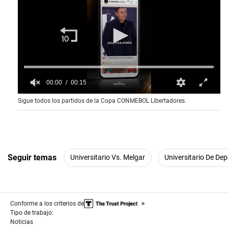
00:00
00:15
0
Sigue todos los partidos de la Copa CONMEBOL Libertadores.
s
e
c
o
n
d
s
Seguir temas
Universitario Vs. Melgar
Universitario De Dep
o
f
1
5
s
e
Conforme a los criterios de
c
Tipo de trabajo:
o
Noticias
n