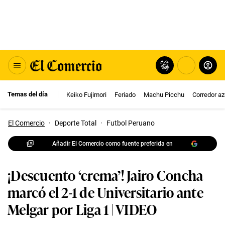
Temas del día
Keiko Fujimori
Feriado
Machu Picchu
Corredor az
El Comercio
·
Deporte Total
·
Futbol Peruano
Añadir El Comercio como fuente preferida en
¡Descuento ‘crema’! Jairo Concha
marcó el 2-1 de Universitario ante
Melgar por Liga 1 | VIDEO