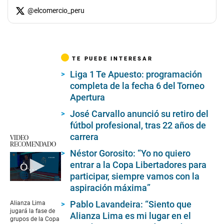
@
elcomercio_peru
TE PUEDE INTERESAR
Liga 1 Te Apuesto: programación
completa de la fecha 6 del Torneo
Apertura
José Carvallo anunció su retiro del
fútbol profesional, tras 22 años de
carrera
VIDEO
RECOMENDADO
Néstor Gorosito: “Yo no quiero
entrar a la Copa Libertadores para
Óscar del Portal responde a Néstor Gorosito
participar, siempre vamos con la
0
aspiración máxima”
seconds
of
Pablo Lavandeira: “Siento que
Alianza Lima
39
jugará la fase de
Alianza Lima es mi lugar en el
seconds
grupos de la Copa