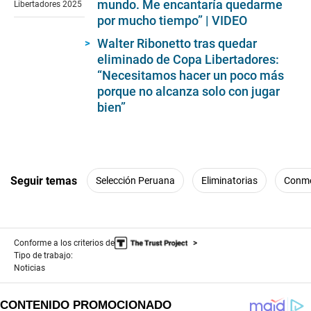
mundo. Me encantaría quedarme
Libertadores 2025
por mucho tiempo” | VIDEO
Walter Ribonetto tras quedar
eliminado de Copa Libertadores:
“Necesitamos hacer un poco más
porque no alcanza solo con jugar
bien”
Seguir temas
Selección Peruana
Eliminatorias
Conm
Conforme a los criterios de
Tipo de trabajo:
Noticias