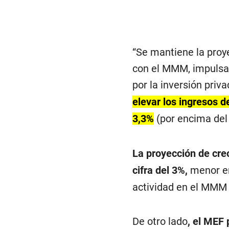
“Se mantiene la proye
con el MMM, impulsad
por la inversión privad
elevar los ingresos d
3,3%
(por encima del 
La proyección de cre
cifra del 3%,
menor en 
actividad en el MMM 
De otro lado
, el MEF 