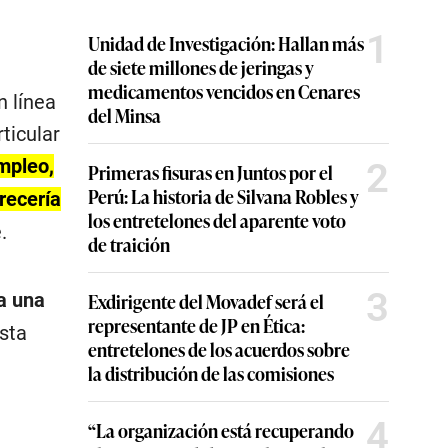
1
Unidad de Investigación: Hallan más
de siete millones de jeringas y
medicamentos vencidos en Cenares
n línea
del Minsa
ticular
mpleo,
2
Primeras fisuras en Juntos por el
Perú: La historia de Silvana Robles y
recería
los entretelones del aparente voto
.
de traición
3
a una
Exdirigente del Movadef será el
representante de JP en Ética:
sta
entretelones de los acuerdos sobre
la distribución de las comisiones
4
“La organización está recuperando