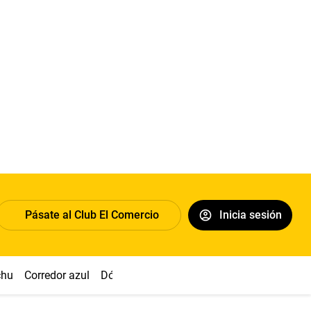
Pásate al Club El Comercio
Inicia sesión
chu
Corredor azul
Dólar
Congreso
Nasca
Acuña
Toled