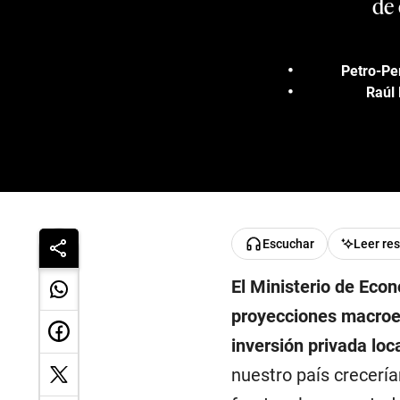
de 
Petro-Per
Raúl 
Escuchar
Leer re
El Ministerio de Econ
proyecciones macro
inversión privada loc
nuestro país crecerí