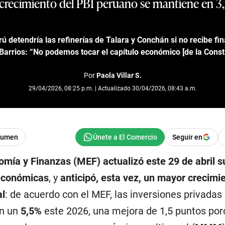
crecimiento del PBI peruano se mantiene en 3
ú detendría las refinerías de Talara y Conchán si no recibe fi
Barrios: “No podemos tocar el capítulo económico [de la Consti
Por
Paola Villar S.
29/04/2026, 08:25 p.m. | Actualizado 30/04/2026, 08:43 a.m.
sumen
Seguir en
omía y Finanzas (MEF) actualizó este 29 de abril s
económicas
, y
anticipó, esta vez, un mayor crecimie
al
: de acuerdo con el MEF, las inversiones privadas
an un
5,5%
este 2026, una mejora de 1,5 puntos por