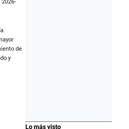
) 2026-
ía
 mayor
miento de
do y
Lo más visto