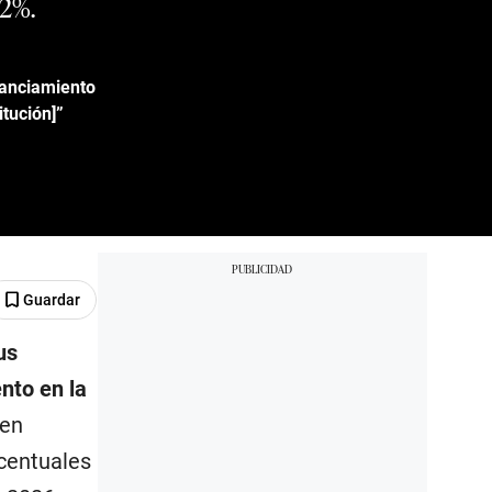
,2%.
nanciamiento
tución]”
Guardar
us
nto en la
 en
centuales