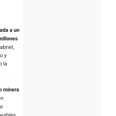
tada a un
millones
briel,
o y
o la
no minera
en
or
ovables.