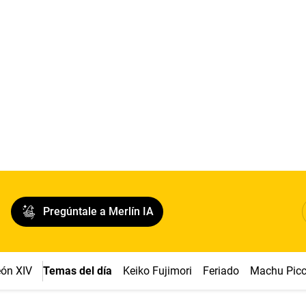
Pregúntale a Merlín IA
ón XIV
Temas del día
Keiko Fujimori
Feriado
Machu Pic