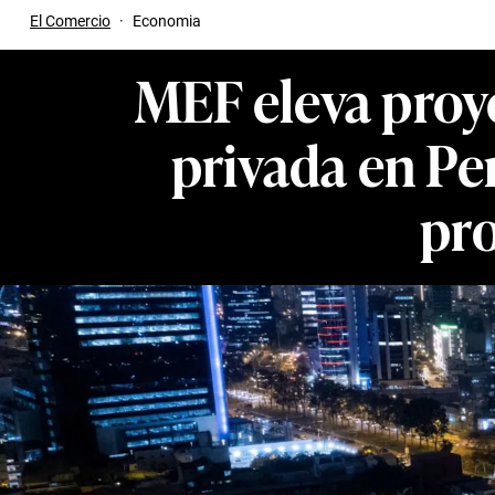
El Comercio
·
Economia
MEF eleva proye
privada en Pe
pro