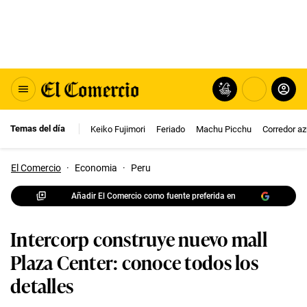
Temas del día
Keiko Fujimori
Feriado
Machu Picchu
Corredor az
El Comercio
·
Economia
·
Peru
Añadir El Comercio como fuente preferida en
Intercorp construye nuevo mall
Plaza Center: conoce todos los
detalles