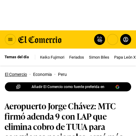
Temas del día
Keiko Fujimori
Feriados
Simon Biles
Papa León X
El Comercio
·
Economia
·
Peru
Añadir El Comercio como fuente preferida en
Aeropuerto Jorge Chávez: MTC
firmó adenda 9 con LAP que
elimina cobro de TUUA para