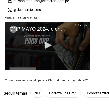
buenas.practicas@comercio.com.pe
@
elcomercio_peru
VIDEO RECOMENDADO
ONP MAYO 2024: cronograma de pagos
0
seconds
of
Cronograma establecido para la ONP del mes de mayo del 2024.
1
minute,
52
Seguir temas
INEI
Pobreza En El Perú
Pobreza Extre
seconds