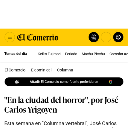
Temas del día
Keiko Fujimori
Feriado
Machu Picchu
Corredor az
El Comercio
·
Eldominical
·
Columna
Añadir El Comercio como fuente preferida en
"En la ciudad del horror", por José
Carlos Yrigoyen
Esta semana en "Columna vertebral", José Carlos