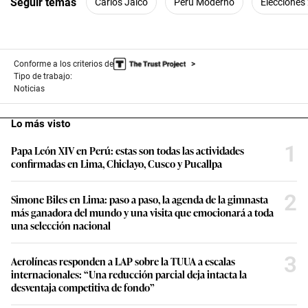
Seguir temas
Carlos Jaico
Perú Moderno
Elecciones
Conforme a los criterios de
Tipo de trabajo:
Noticias
Lo más visto
1
Papa León XIV en Perú: estas son todas las actividades
confirmadas en Lima, Chiclayo, Cusco y Pucallpa
2
Simone Biles en Lima: paso a paso, la agenda de la gimnasta
más ganadora del mundo y una visita que emocionará a toda
una selección nacional
3
Aerolíneas responden a LAP sobre la TUUA a escalas
internacionales: “Una reducción parcial deja intacta la
desventaja competitiva de fondo”