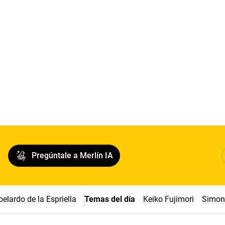
Pregúntale a Merlín IA
belardo de la Espriella
Temas del día
Keiko Fujimori
Simon 