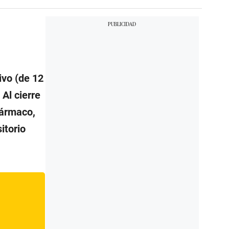
ivo (de 12
. Al cierre
fármaco,
itorio