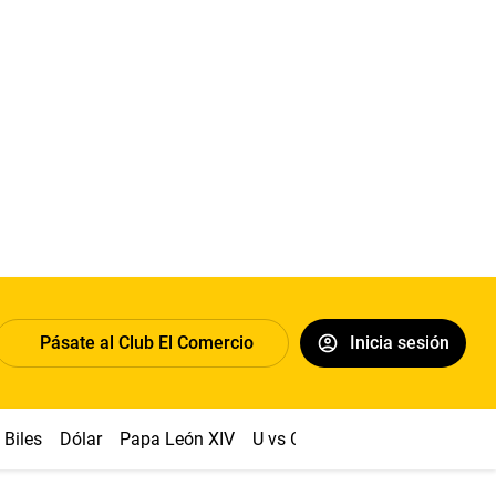
Pásate al Club El Comercio
Inicia sesión
Biles
Dólar
Papa León XIV
U vs Cristal
Congreso
Mach