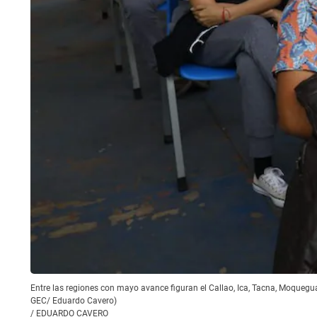
Entre las regiones con mayo avance figuran el Callao, Ica, Tacna, Moquegua
GEC/ Eduardo Cavero)
/
EDUARDO CAVERO