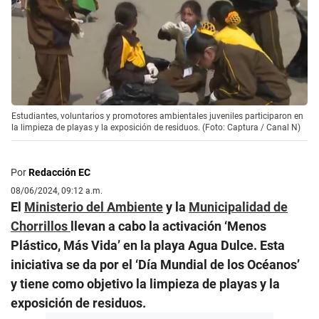
Estudiantes, voluntarios y promotores ambientales juveniles participaron en
la limpieza de playas y la exposición de residuos. (Foto: Captura / Canal N)
Por
Redacción EC
08/06/2024, 09:12 a.m.
El
Ministerio del Ambiente
y la
Municipalidad de
Chorrillos
llevan a cabo la activación ‘Menos
Plástico, Más Vida’ en la playa Agua Dulce. Esta
iniciativa se da por el ‘Día Mundial de los Océanos’
y tiene como objetivo la limpieza de playas y la
exposición de residuos.