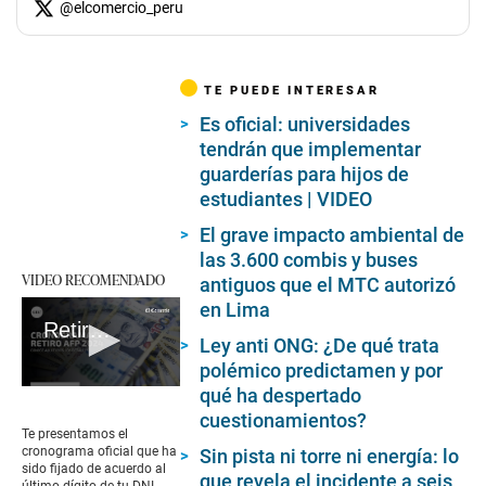
@
elcomercio_peru
TE PUEDE INTERESAR
Es oficial: universidades
tendrán que implementar
guarderías para hijos de
estudiantes | VIDEO
El grave impacto ambiental de
las 3.600 combis y buses
VIDEO RECOMENDADO
antiguos que el MTC autorizó
en Lima
Retiro AFP 2024: conoce el cronograma oficial para presentar la solicitud según el número de DNI
Ley anti ONG: ¿De qué trata
polémico predictamen y por
qué ha despertado
0
seconds
cuestionamientos?
of
Te presentamos el
2
cronograma oficial que ha
Sin pista ni torre ni energía: lo
minutes,
sido fijado de acuerdo al
que revela el incidente a seis
23