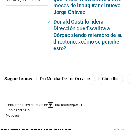
último dígito de tu DNI.
seconds
meses de inaugurar el nuevo
Jorge Chávez
Donald Castillo lidera
Dirección que fiscaliza a
Córpac siendo miembro de su
directorio: ¿cómo se percibe
esto?
Seguir temas
Día Mundial De Los Océanos
Chorrillos
Conforme a los criterios de
Tipo de trabajo:
Noticias