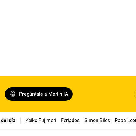
Pregúntale a Merlín IA
del día
Keiko Fujimori
Feriados
Simon Biles
Papa Leó