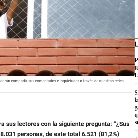
L
P
t
L
 podrán compartir sus comentarios e inquietudes a través de nuestras redes
S
l
g
q
s
ra sus lectores con la siguiente pregunta: “¿Sus
on 8.031 personas, de este total 6.521 (81,2%)