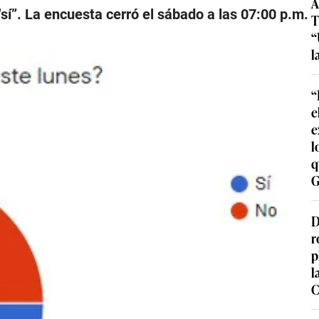
A
í”. La encuesta cerró el sábado a las 07:00 p.m.
T
“
l
“
e
e
l
q
G
D
r
p
l
C