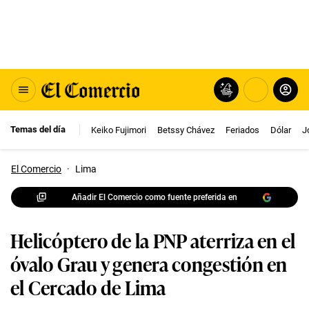
Temas del día
Keiko Fujimori
Betssy Chávez
Feriados
Dólar
J
El Comercio
·
Lima
Añadir El Comercio como fuente preferida en
Helicóptero de la PNP aterriza en el
óvalo Grau y genera congestión en
el Cercado de Lima