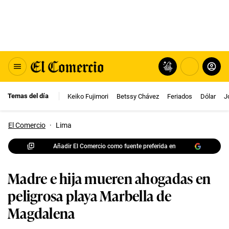
Temas del día
Keiko Fujimori
Betssy Chávez
Feriados
Dólar
J
El Comercio
·
Lima
Añadir El Comercio como fuente preferida en
Madre e hija mueren ahogadas en
peligrosa playa Marbella de
Magdalena