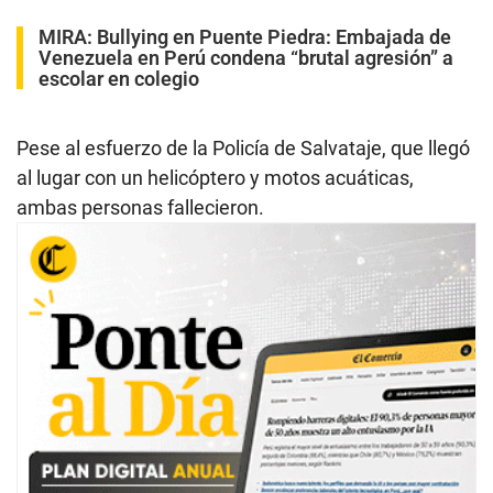
e
c
MIRA:
Bullying en Puente Piedra: Embajada de
o
Venezuela en Perú condena “brutal agresión” a
n
escolar en colegio
d
s
Pese al esfuerzo de la Policía de Salvataje, que llegó
al lugar con un helicóptero y motos acuáticas,
ambas personas fallecieron.