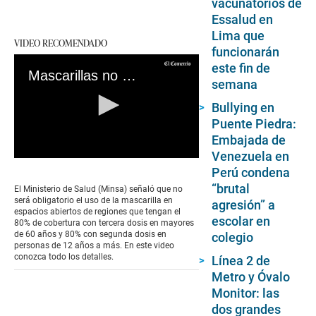
vacunatorios de
Essalud en
Lima que
VIDEO RECOMENDADO
funcionarán
este fin de
Mascarillas no serán obligatorias: ¿Desde cuándo rige y en qué regiones del Perú su uso será opcional?
semana
Bullying en
Puente Piedra:
Embajada de
Venezuela en
0
Perú condena
seconds
of
“brutal
El Ministerio de Salud (Minsa) señaló que no
0
será obligatorio el uso de la mascarilla en
agresión” a
seconds
espacios abiertos de regiones que tengan el
escolar en
80% de cobertura con tercera dosis en mayores
de 60 años y 80% con segunda dosis en
colegio
personas de 12 años a más. En este video
conozca todo los detalles.
Línea 2 de
Metro y Óvalo
Monitor: las
dos grandes