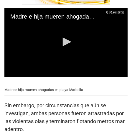
Madre e hija mueren ahogadas en playa Marbella
0
s
e
Madre e hija mueren ahogadas en playa Marbella
c
o
n
Sin embargo, por circunstancias que aún se
d
s
investigan, ambas personas fueron arrastradas por
o
las violentas olas y terminaron flotando metros mar
f
0
adentro.
s