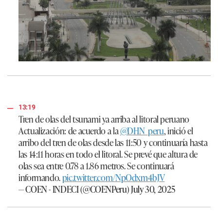
13:19
Tren de olas del tsunami ya arriba al litoral peruano
Actualización: de acuerdo a la
@DHN_peru
, inició el
arribo del tren de olas desde las 11:50 y continuaría hasta
las 14:11 horas en todo el litoral. Se prevé que altura de
olas sea entre 0.78 a 1.86 metros. Se continuará
informando.
pic.twitter.com/NpOdxm4bJV
— COEN - INDECI (@COENPeru)
July 30, 2025