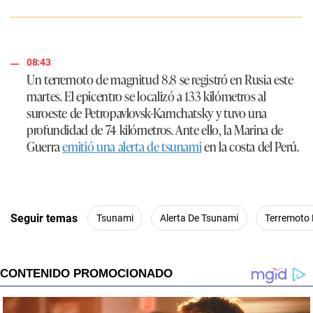
08:43
Un terremoto de magnitud 8.8 se registró en Rusia este
martes. El epicentro se localizó a 133 kilómetros al
suroeste de Petropavlovsk-Kamchatsky y tuvo una
profundidad de 74 kilómetros. Ante ello, la Marina de
Guerra
emitió una alerta de tsunami
en la costa del Perú.
Seguir temas
Tsunami
Alerta De Tsunami
Terremoto 