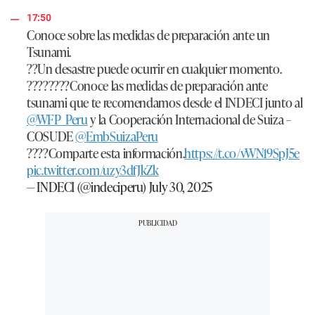
17:50
Conoce sobre las medidas de preparación ante un
Tsunami.
??Un desastre puede ocurrir en cualquier momento.
????????Conoce las medidas de preparación ante
tsunami que te recomendamos desde el INDECI junto al
@WFP_Peru
y la Cooperación Internacional de Suiza –
COSUDE
@EmbSuizaPeru
????Comparte esta información.
https://t.co/vWN19SpJ5e
pic.twitter.com/uzy3dfJkZk
— INDECI (@indeciperu)
July 30, 2025