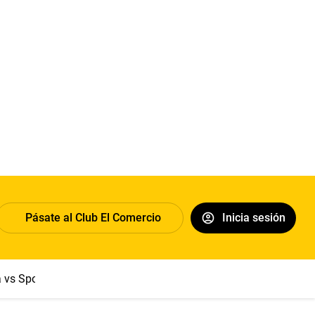
Pásate al Club El Comercio
Inicia sesión
a vs Sport Boys
Jorge Messi
Dólar
Papa León XIV
Congre