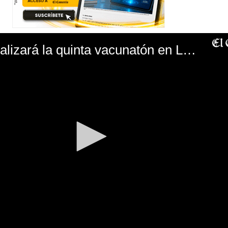
¿Cuándo se realizará la quinta vacunatón en Lima, Callao y regiones?