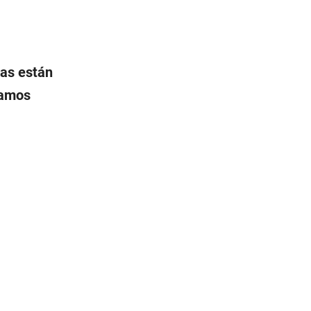
mas están
ramos