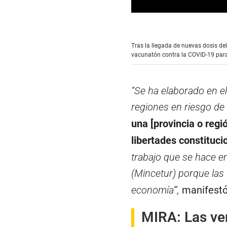
0
s
e
c
Tras la llegada de nuevas dosis del
o
vacunatón contra la COVID-19 para
n
d
s
o
f
“Se ha elaborado en el
0
s
regiones en riesgo de
e
c
una [provincia o regi
o
n
libertades constituci
d
s
trabajo que se hace e
V
o
(Mincetur) porque las
l
u
economía’”,
manifestó
m
e
9
MIRA:
Las ve
0
%