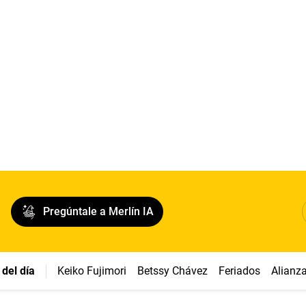
Pregúntale a Merlín IA
del día
Keiko Fujimori
Betssy Chávez
Feriados
Alianz