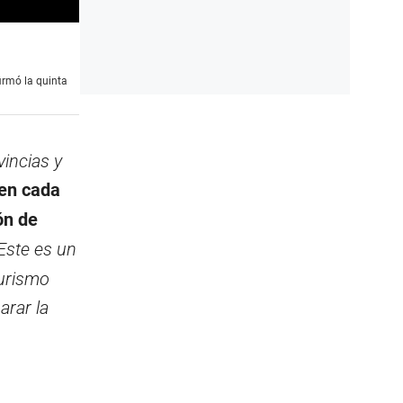
irmó la quinta
vincias y
 en cada
ón de
Este es un
Turismo
arar la