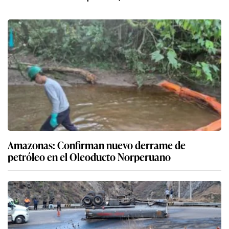
Lo más visto
1
Phillip Chu Joy: “Le tengo mucho respeto a la inteligencia
artificial, pero también mucha desconfianza”
2
Diputados 2026-2031: Esta es la experiencia, nivel académico y
perfil de la nueva Cámara Baja del Congreso
3
Colombia se suma al giro regional a la derecha: cuánto cambia
la política exterior con la llegada de De la Espriella
4
Carril bidireccional del corredor Azul: Las razones detrás de la
postergación del cambio de sentido de la Av. Arequipa por parte
de la ATU
5
¿Cuánto toma correr de Plaza Norte al Morro Solar? El
‘runner’ de 18 años que se reta ante miles en TikTok
6
Congreso 2026: mujeres tienen más escaños, pero la
bicameralidad abrió una nueva brecha