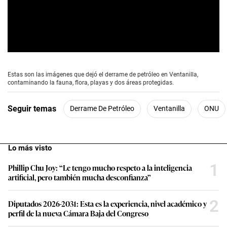
0
s
e
Estas son las imágenes que dejó el derrame de petróleo en Ventanilla,
c
contaminando la fauna, flora, playas y dos áreas protegidas.
o
n
d
Seguir temas
Derrame De Petróleo
Ventanilla
ONU
s
o
f
0
s
e
c
o
n
d
s