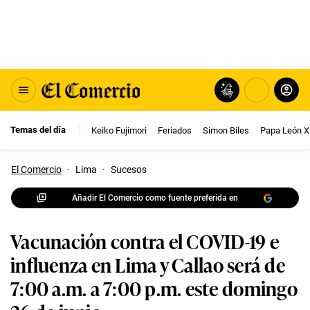
Temas del día
Keiko Fujimori
Feriados
Simon Biles
Papa León X
El Comercio
·
Lima
·
Sucesos
Añadir El Comercio como fuente preferida en
Vacunación contra el COVID-19 e
influenza en Lima y Callao será de
7:00 a.m. a 7:00 p.m. este domingo