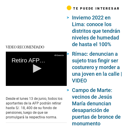
TE PUEDE INTERESAR
Invierno 2022 en
Lima: conoce los
distritos que tendrán
niveles de humedad
de hasta el 100%
VIDEO RECOMENDADO
Rímac: denuncian a
Retiro AFP 2022: sigue estos pasos para registrar tu solicitud según el último dígito de tu DNI
sujeto tras fingir ser
costurero y morder a
una joven en la calle |
VIDEO
0
Campo de Marte:
seconds
vecinos de Jesús
of
Desde el lunes 13 de junio, todos los
0
María denuncian
aportantes de la AFP podrán retirar
seconds
hasta S/. 18, 400 de su fondo de
desaparición de
pensiones, luego de que se
puertas de bronce de
promulgará la respectiva norma.
monumento