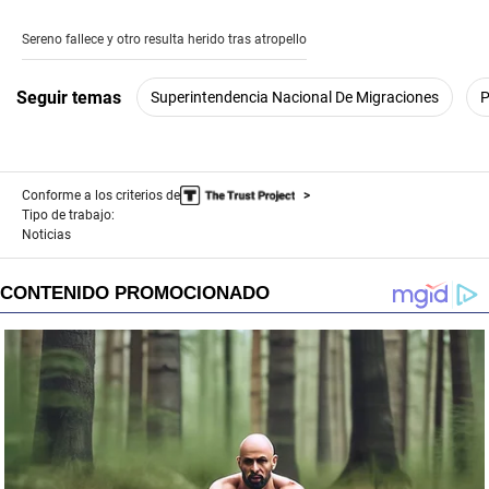
seconds
of
Sereno fallece y otro resulta herido tras atropello
2
minutes,
14
Seguir temas
Superintendencia Nacional De Migraciones
P
seconds
Conforme a los criterios de
Tipo de trabajo:
Noticias