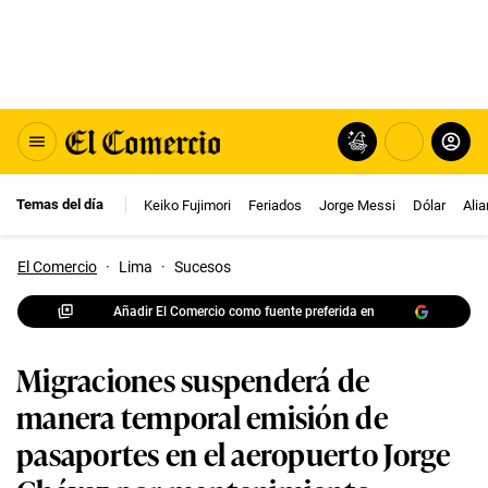
Temas del día
Keiko Fujimori
Feriados
Jorge Messi
Dólar
Ali
El Comercio
·
Lima
·
Sucesos
Añadir El Comercio como fuente preferida en
Migraciones suspenderá de
manera temporal emisión de
pasaportes en el aeropuerto Jorge