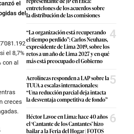
representante de JP en Ética:
canzó el
entretelones de los acuerdos sobre
ogidas del
la distribución de las comisiones
4
“La organización está recuperando
el tiempo perdido”: Carlos Neuhaus,
 7′081.192
expresidente de Lima 2019, sobre los
si el 8,7%
retos a un año de Lima 2027 y en qué
más está preocupado el Gobierno
 con al
5
Aerolíneas responden a LAP sobre la
TUUA a escalas internacionales:
“Una reducción parcial deja intacta
entras
la desventaja competitiva de fondo”
on creces
zagadas.
6
Héctor Lavoe en Lima: hace 40 años
el ‘Cantante de los Cantantes’ hizo
n
bailar a la Feria del Hogar | FOTOS