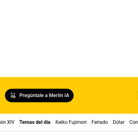
Pregúntale a Merlín IA
ón XIV
Temas del día
Keiko Fujimori
Feriado
Dólar
Con