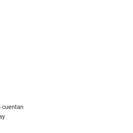
s cuentan
ay