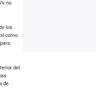
65% no
de los
así como
 para
terior del
has
a de