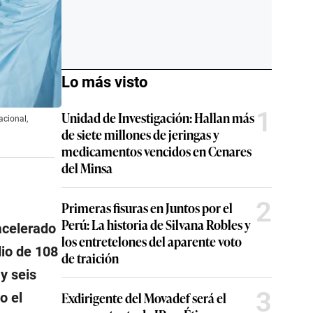
Lo más visto
1
Unidad de Investigación: Hallan más
acional,
de siete millones de jeringas y
medicamentos vencidos en Cenares
del Minsa
2
Primeras fisuras en Juntos por el
Perú: La historia de Silvana Robles y
acelerado
los entretelones del aparente voto
dio de 108
de traición
y seis
3
Exdirigente del Movadef será el
o el