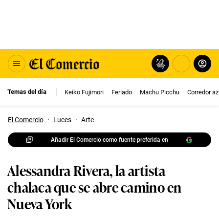
Temas del día
Keiko Fujimori
Feriado
Machu Picchu
Corredor az
El Comercio
·
Luces
·
Arte
Añadir El Comercio como fuente preferida en
Alessandra Rivera, la artista
chalaca que se abre camino en
Nueva York