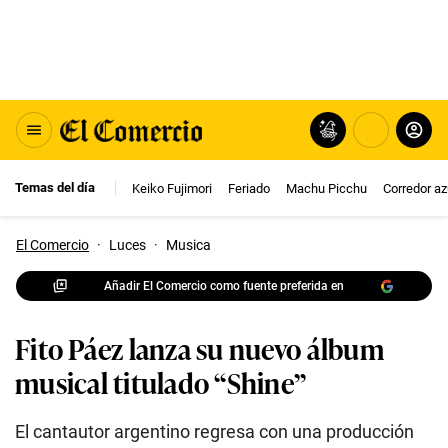
Temas del día
Keiko Fujimori
Feriado
Machu Picchu
Corredor az
El Comercio
·
Luces
·
Musica
Añadir El Comercio como fuente preferida en
Fito Páez lanza su nuevo álbum
musical titulado “Shine”
El cantautor argentino regresa con una producción