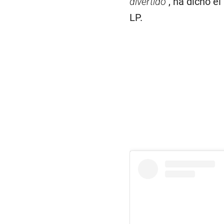
divertido”
, ha dicho e
LP.