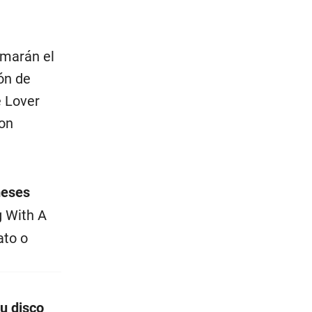
rmarán el
ón de
e Lover
con
meses
 With A
ato o
u disco