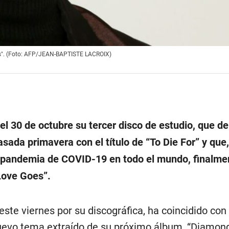
oes". (Foto: AFP/JEAN-BAPTISTE LACROIX)
el 30 de octubre su tercer disco de estudio, que de
sada primavera con el título de “To Die For” y que
a pandemia de COVID-19 en todo el mundo, finalme
Love Goes”.
este viernes por su discográfica, ha coincidido con 
uevo tema extraído de su próximo álbum, “Diamond