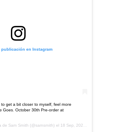
a publicación en Instagram
o get a bit closer to myself, feel more
ve Goes. October 30th Pre-order at
da de
Sam Smith
(@samsmith) el
18 Sep, 2020 a las 8:16 PDT