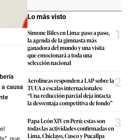
Lo más visto
1
Simone Biles en Lima: paso a paso,
la agenda de la gimnasta más
ganadora del mundo y una visita
que emocionará a toda una
selección nacional
bería
2
Aerolíneas responden a LAP sobre la
, a causa
TUUA a escalas internacionales:
“Una reducción parcial deja intacta
nte
la desventaja competitiva de fondo”
3
Papa León XIV en Perú: estas son
todas las actividades confirmadas en
el
Lima, Chiclayo, Cusco y Pucallpa
s”, que