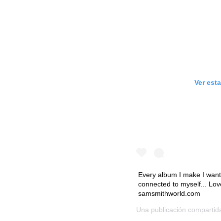
Ver est
Every album I make I want t
connected to myself... Lo
samsmithworld.com
Una publicación comparti