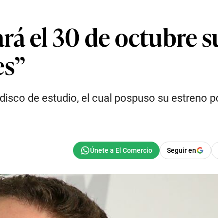
á el 30 de octubre su
es”
 disco de estudio, el cual pospuso su estreno p
Seguir en