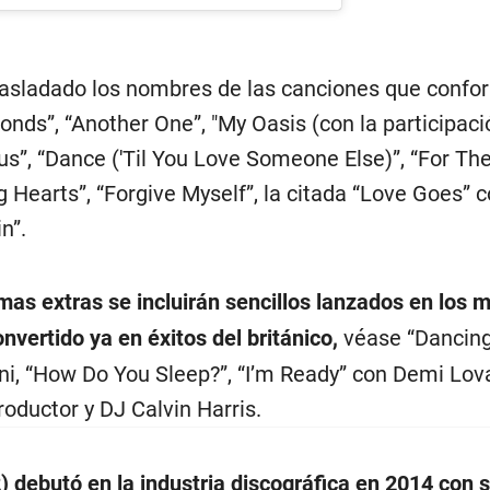
rasladado los nombres de las canciones que confo
onds”, “Another One”, "My Oasis (con la participaci
us”, “Dance ('Til You Love Someone Else)”, “For Th
ng Hearts”, “Forgive Myself”, la citada “Love Goes” 
n”.
mas extras se incluirán sencillos lanzados en los 
nvertido ya en éxitos del británico,
véase “Dancing
i, “How Do You Sleep?”, “I’m Ready” con Demi Lov
roductor y DJ Calvin Harris.
 debutó en la industria discográfica en 2014 con s