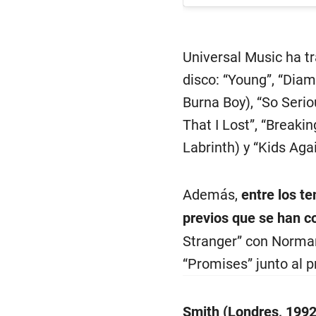
Universal Music ha t
disco: “Young”, “Diam
Burna Boy), “So Serio
That I Lost”, “Breaki
Labrinth) y “Kids Agai
Además,
entre los te
previos que se han co
Stranger” con Norman
“Promises” junto al p
Smith (Londres, 1992)