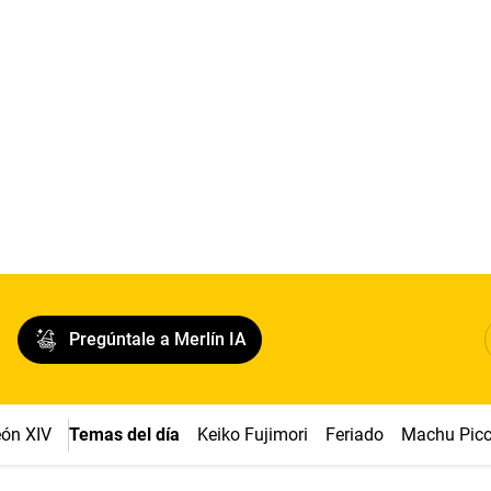
Pregúntale a Merlín IA
ón XIV
Temas del día
Keiko Fujimori
Feriado
Machu Pic