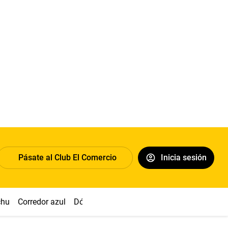
Pásate al Club El Comercio
Inicia sesión
chu
Corredor azul
Dólar
Congreso
Nasca
Acuña
Toled