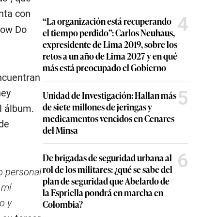
enta con
4
“La organización está recuperando
How Do
el tiempo perdido”: Carlos Neuhaus,
expresidente de Lima 2019, sobre los
retos a un año de Lima 2027 y en qué
más está preocupado el Gobierno
ncuentran
5
ney
Unidad de Investigación: Hallan más
de siete millones de jeringas y
l álbum.
medicamentos vencidos en Cenares
 de
del Minsa
6
De brigadas de seguridad urbana al
rol de los militares: ¿qué se sabe del
o personal
plan de seguridad que Abelardo de
 mí
la Espriella pondrá en marcha en
o y
Colombia?