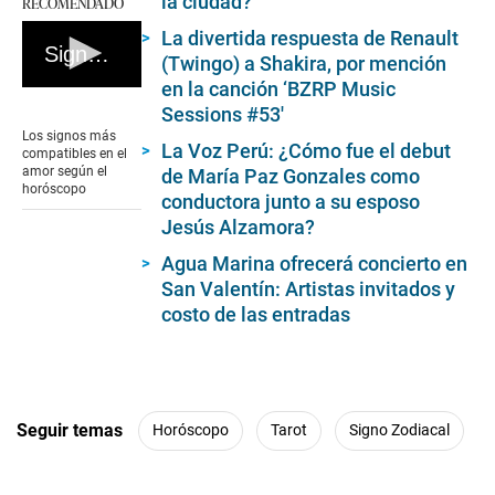
la ciudad?
RECOMENDADO
La divertida respuesta de Renault
Signos compatibles en el amor
(Twingo) a Shakira, por mención
en la canción ‘BZRP Music
0
Sessions #53′
seconds
of
Los signos más
3
La Voz Perú: ¿Cómo fue el debut
compatibles en el
minutes,
amor según el
de María Paz Gonzales como
0
horóscopo
conductora junto a su esposo
Jesús Alzamora?
Agua Marina ofrecerá concierto en
San Valentín: Artistas invitados y
costo de las entradas
Seguir temas
Horóscopo
Tarot
Signo Zodiacal