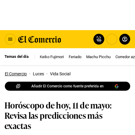
Temas del día
Keiko Fujimori
Feriado
Machu Picchu
Corredor az
El Comercio
·
Luces
·
Vida Social
Añadir El Comercio como fuente preferida en
Horóscopo de hoy, 11 de mayo:
Revisa las predicciones más
exactas