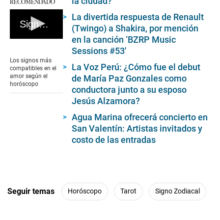
la ciudad?
RECOMENDADO
La divertida respuesta de Renault
Signos compatibles en el amor
(Twingo) a Shakira, por mención
en la canción ‘BZRP Music
0
Sessions #53′
seconds
of
Los signos más
3
La Voz Perú: ¿Cómo fue el debut
compatibles en el
minutes,
amor según el
de María Paz Gonzales como
0
horóscopo
conductora junto a su esposo
Jesús Alzamora?
Agua Marina ofrecerá concierto en
San Valentín: Artistas invitados y
costo de las entradas
Seguir temas
Horóscopo
Tarot
Signo Zodiacal