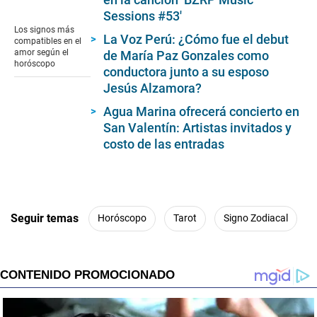
0
Sessions #53′
seconds
of
Los signos más
3
La Voz Perú: ¿Cómo fue el debut
compatibles en el
minutes,
amor según el
de María Paz Gonzales como
0
horóscopo
conductora junto a su esposo
Jesús Alzamora?
Agua Marina ofrecerá concierto en
San Valentín: Artistas invitados y
costo de las entradas
Seguir temas
Horóscopo
Tarot
Signo Zodiacal