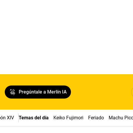
Pregúntale a Merlín IA
ón XIV
Temas del día
Keiko Fujimori
Feriado
Machu Pic