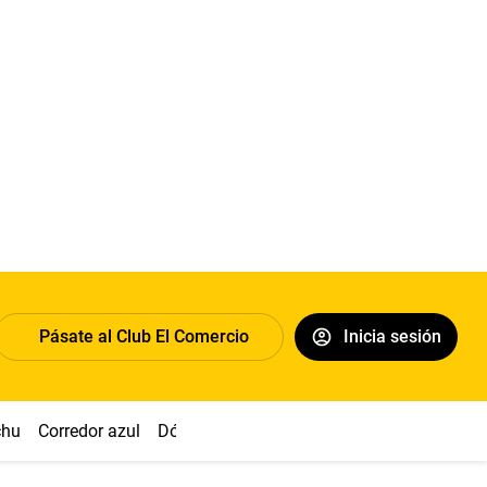
Pásate al Club El Comercio
Inicia sesión
chu
Corredor azul
Dólar
Congreso
Nasca
Acuña
Toled