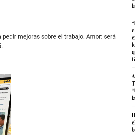
l
“
e
pedir mejoras sobre el trabajo. Amor: será
e
l
á.
q
G
A
T
“
l
H
e
b