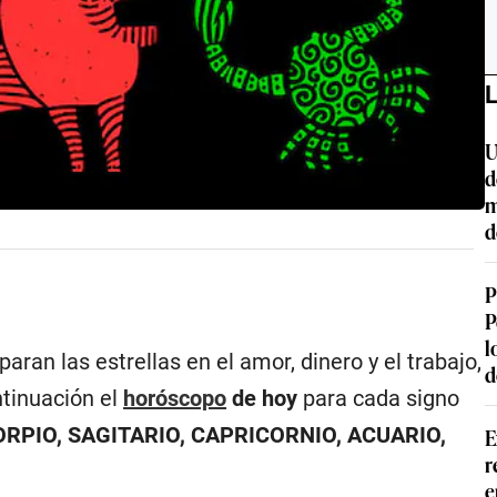
L
U
d
m
d
P
P
l
aran las estrellas en el amor, dinero y el trabajo,
d
ntinuación el
horóscopo
de hoy
para cada signo
CORPIO, SAGITARIO, CAPRICORNIO, ACUARIO,
E
r
e