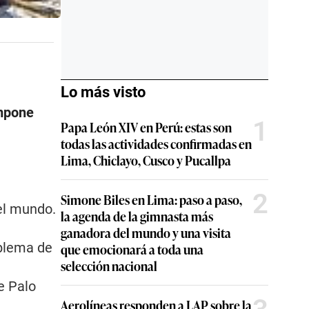
Lo más visto
pone
1
Papa León XIV en Perú: estas son
todas las actividades confirmadas en
Lima, Chiclayo, Cusco y Pucallpa
2
Simone Biles en Lima: paso a paso,
el mundo.
la agenda de la gimnasta más
ganadora del mundo y una visita
mblema de
que emocionará a toda una
selección nacional
e Palo
Aerolíneas responden a LAP sobre la