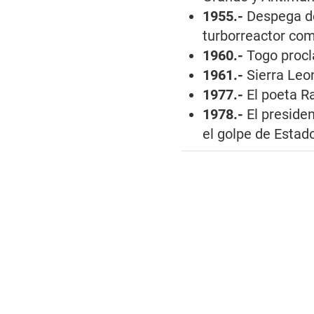
1955.-
Despega des
turborreactor com
1960.-
Togo procl
1961.-
Sierra Leon
1977.-
El poeta Ra
1978.-
El preside
el golpe de Estado