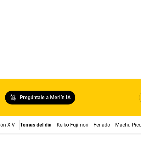
Pregúntale a Merlín IA
ón XIV
Temas del día
Keiko Fujimori
Feriado
Machu Pic