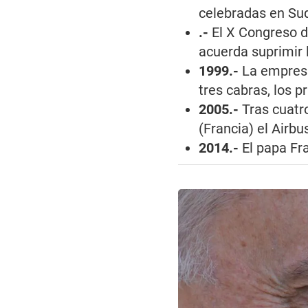
celebradas en Sud
.-
El X Congreso 
acuerda suprimir 
1999.-
La empresa
tres cabras, los p
2005.-
Tras cuatro
(Francia) el Airb
2014.-
El papa Fr