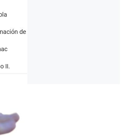
ola
nación de
nac
 II.