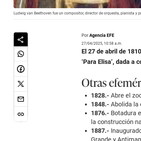
Ludwig van Beethoven​ fue un compositor, director de orquesta, pianista y 
Por
Agencia EFE
27/04/2025, 10:58 a.m.
El 27 de abril de 18
‘Para Elisa’, dada a
Otras efemér
1828.-
Abre el zoo
1848.-
Abolida la 
1876.-
Botadura e
la construcción na
1887.-
Inaugurado
Grande y Antiman