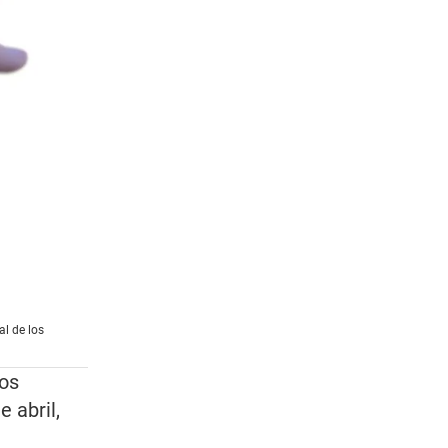
l de los
ios
 abril,