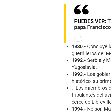
PUEDES VER:
T
papa Francisco
1980.-
Concluye l
guerrilleros del M
1992.-
Serbia y M
Yugoslavia.
1993.-
Los gobier
histórico, su prim
.- Los miembros de
tripulantes del a
cerca de Librevill
1994.-
Nelson Man