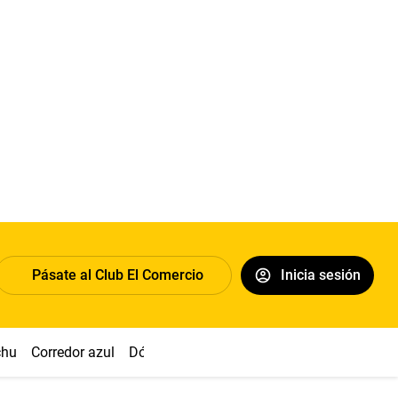
Pásate al Club El Comercio
Inicia sesión
chu
Corredor azul
Dólar
Congreso
Nasca
Acuña
Toled