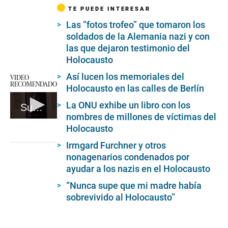
TE PUEDE INTERESAR
Las “fotos trofeo” que tomaron los
soldados de la Alemania nazi y con
las que dejaron testimonio del
Holocausto
Así lucen los memoriales del
VIDEO
RECOMENDADO
Holocausto en las calles de Berlín
La ONU exhibe un libro con los
Supervivientes Ponen Rostro Al Holocausto En Una Exposición En Londres
nombres de millones de víctimas del
0
Holocausto
seconds
of
Irmgard Furchner y otros
1
minute,
nonagenarios condenados por
11
ayudar a los nazis en el Holocausto
seconds
“Nunca supe que mi madre había
sobrevivido al Holocausto”