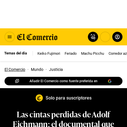
Temas del día
Keiko Fujimori
Feriado
Machu Picchu
Corredor az
El Comercio
·
Mundo
·
Justicia
Añadir El Comercio como fuente preferida en
Solo para suscriptores
Las cintas perdidas de Adolf
Eichmann: el documental que