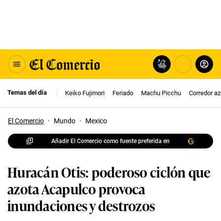
Temas del día
Keiko Fujimori
Feriado
Machu Picchu
Corredor az
El Comercio
·
Mundo
·
Mexico
Añadir El Comercio como fuente preferida en
Huracán Otis: poderoso ciclón que
azota Acapulco provoca
inundaciones y destrozos