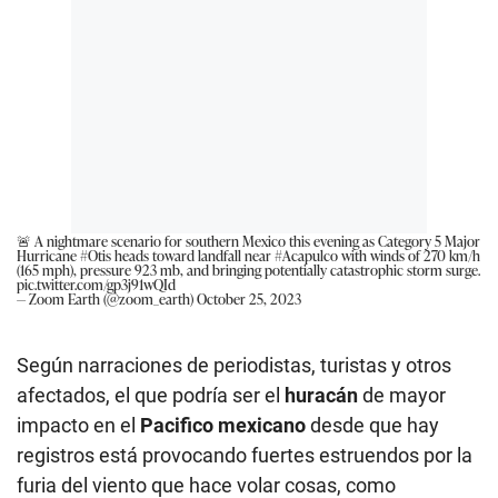
🚨 A nightmare scenario for southern Mexico this evening as Category 5 Major
Hurricane
#Otis
heads toward landfall near
#Acapulco
with winds of 270 km/h
(165 mph), pressure 923 mb, and bringing potentially catastrophic storm surge.
pic.twitter.com/gp3j91wQId
— Zoom Earth (@zoom_earth)
October 25, 2023
Según narraciones de periodistas, turistas y otros
afectados, el que podría ser el
huracán
de mayor
impacto en el
Pacifico mexicano
desde que hay
registros está provocando fuertes estruendos por la
furia del viento que hace volar cosas, como