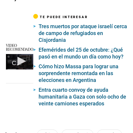
TE PUEDE INTERESAR
Tres muertos por ataque israelí cerca
de campo de refugiados en
Cisjordania
VIDEO
RECOMENDADO
Efemérides del 25 de octubre: ¿Qué
pasó en el mundo un día como hoy?
Claves para entender el conflicto entre Palestina e Israel
Cómo hizo Massa para lograr una
0
sorprendente remontada en las
seconds
elecciones en Argentina
of
8
Entra cuarto convoy de ayuda
minutes,
29
humanitaria a Gaza con solo ocho de
seconds
veinte camiones esperados