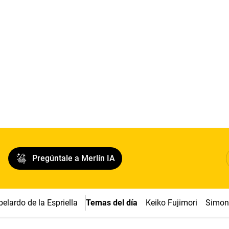
Pregúntale a Merlín IA
belardo de la Espriella
Temas del día
Keiko Fujimori
Simon 