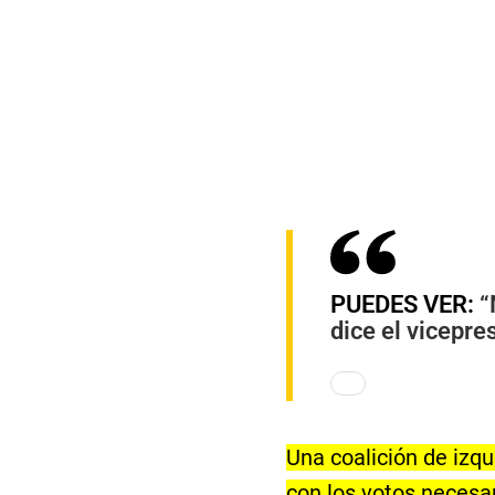
PUEDES VER:
“
dice el vicepre
Una coalición de izqu
con los votos necesa