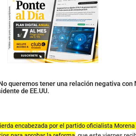
No queremos tener una relación negativa con 
sidente de EE.UU.
ierda encabezada por el partido oficialista Morena
rios para aprobar la reforma
, que este viernes reci