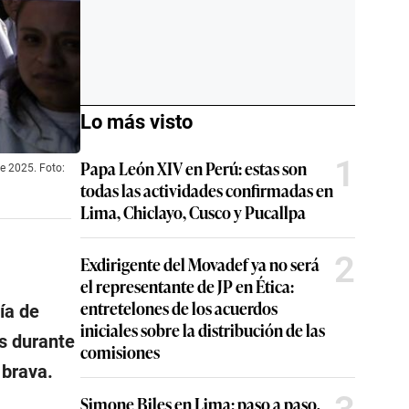
Lo más visto
1
Papa León XIV en Perú: estas son
de 2025. Foto:
todas las actividades confirmadas en
Lima, Chiclayo, Cusco y Pucallpa
2
Exdirigente del Movadef ya no será
el representante de JP en Ética:
entretelones de los acuerdos
ía de
iniciales sobre la distribución de las
os durante
comisiones
 brava.
Simone Biles en Lima: paso a paso,