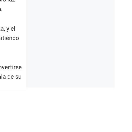
.
a, y el
itiendo
nvertirse
ala de su