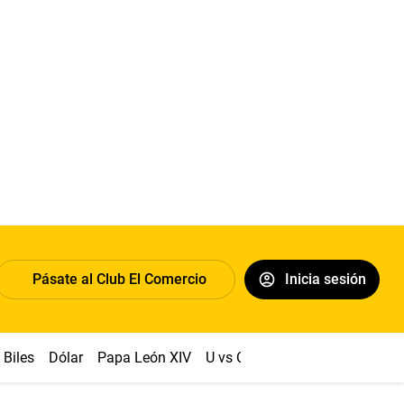
Pásate al Club El Comercio
Inicia sesión
Biles
Dólar
Papa León XIV
U vs Cristal
Congreso
Mach