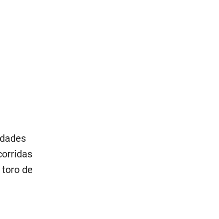
udades
corridas
 toro de