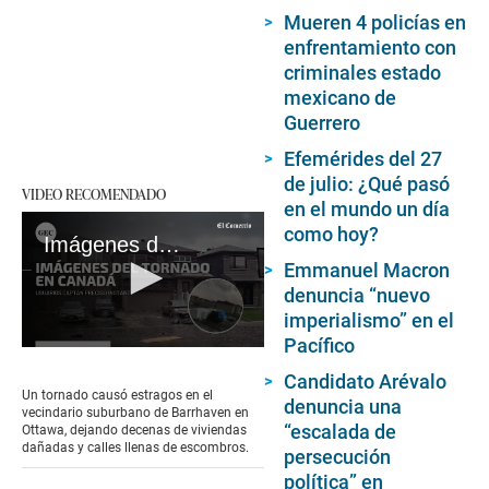
Mueren 4 policías en
enfrentamiento con
criminales estado
mexicano de
Guerrero
Efemérides del 27
de julio: ¿Qué pasó
VIDEO RECOMENDADO
en el mundo un día
como hoy?
Imágenes del impresionante tornado en Canadá
Emmanuel Macron
denuncia “nuevo
imperialismo” en el
Pacífico
0
seconds
Candidato Arévalo
of
Un tornado causó estragos en el
denuncia una
2
vecindario suburbano de Barrhaven en
minutes,
“escalada de
Ottawa, dejando decenas de viviendas
22
dañadas y calles llenas de escombros.
persecución
seconds
política” en