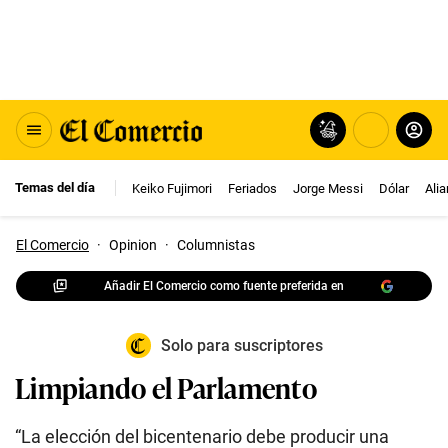
Temas del día
Keiko Fujimori
Feriados
Jorge Messi
Dólar
Ali
El Comercio
·
Opinion
·
Columnistas
Añadir El Comercio como fuente preferida en
Solo para suscriptores
Limpiando el Parlamento
“La elección del bicentenario debe producir una