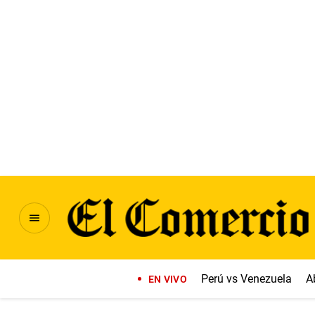
Perú vs Venezuela
A
EN VIVO