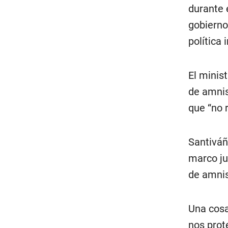
durante 
gobierno
política 
El minis
de amnis
que “no 
Santiváñ
marco jur
de amnis
Una cosa 
nos prot