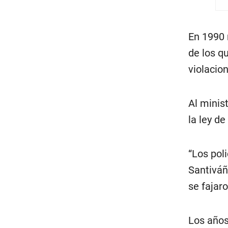
En 1990 
de los q
violacio
Al minis
la ley d
“Los pol
Santiváñ
se fajaro
Los años