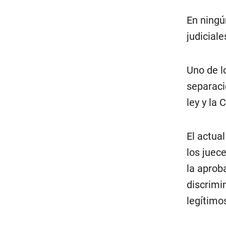
En ningú
judicial
Uno de l
separació
ley y la 
El actua
los juec
la aprob
discrimi
legítimos