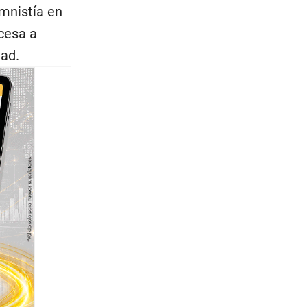
amnistía en
cesa a
dad.