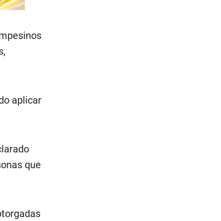
campesinos
s,
do aplicar
clarado
sonas que
 otorgadas