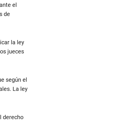
ante el
s de
car la ley
los jueces
ue según el
ales. La ley
El derecho