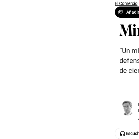
El Comercio
Añadir
Mi
“Un mi
defens
de cie
Escuc