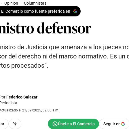
·
Opinion
·
Columnistas
 El Comercio como fuente preferida en
nistro defensor
nistro de Justicia que amenaza a los jueces n
or del derecho ni del marco normativo. Es un 
rtos procesados”.
Por
Federico Salazar
Periodista
Actualizado el 21/09/2025, 02:00 a.m.
har
Seguir en