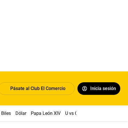
Pásate al Club El Comercio
Inicia sesión
Biles
Dólar
Papa León XIV
U vs Cristal
Congreso
Mach