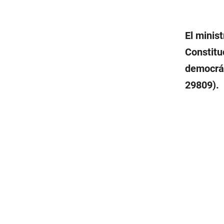
El minist
Constitu
democrát
29809).