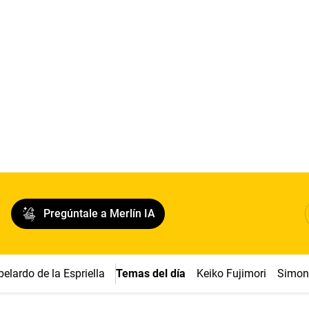
Pregúntale a Merlín IA
belardo de la Espriella
Temas del día
Keiko Fujimori
Simon 