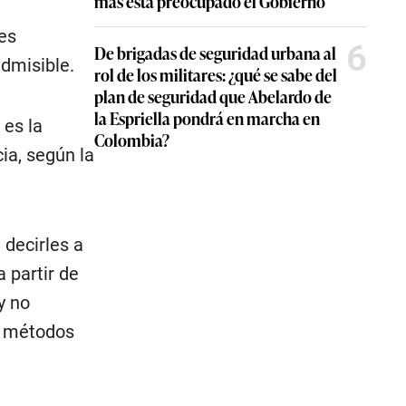
más está preocupado el Gobierno
nes
6
De brigadas de seguridad urbana al
admisible.
rol de los militares: ¿qué se sabe del
plan de seguridad que Abelardo de
la Espriella pondrá en marcha en
 es la
Colombia?
cia, según la
 decirles a
 partir de
y no
n métodos