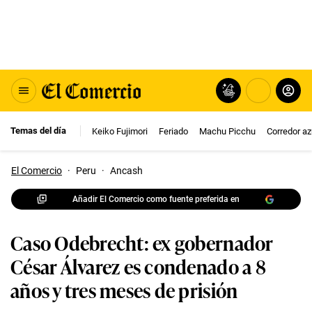
Temas del día
Keiko Fujimori
Feriado
Machu Picchu
Corredor az
El Comercio
·
Peru
·
Ancash
Añadir El Comercio como fuente preferida en
Caso Odebrecht: ex gobernador
César Álvarez es condenado a 8
años y tres meses de prisión