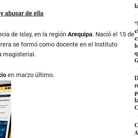
l
y abusar de ella
“
e
cia de Islay, en la región
Arequipa
. Nació el 15 de
e
urera se formó como docente en el Instituto
l
q
a magisterial.
G
cio
en marzo último.
D
r
p
l
C
C
A