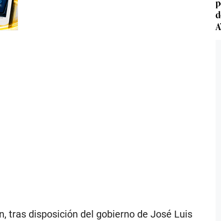
p
d
A
, tras disposición del gobierno de José Luis