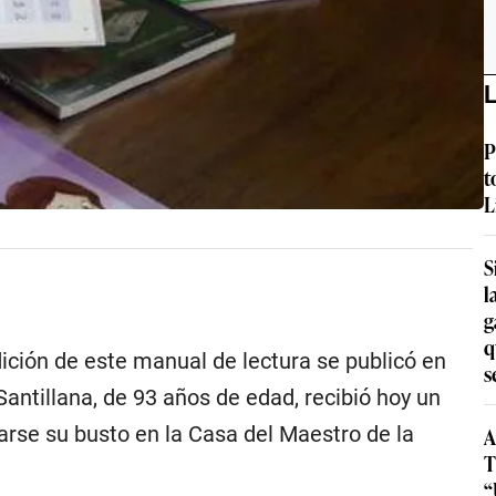
L
P
t
L
S
l
g
q
ición de este manual de lectura se publicó en
s
Santillana, de 93 años de edad, recibió hoy un
arse su busto en la Casa del Maestro de la
A
T
“