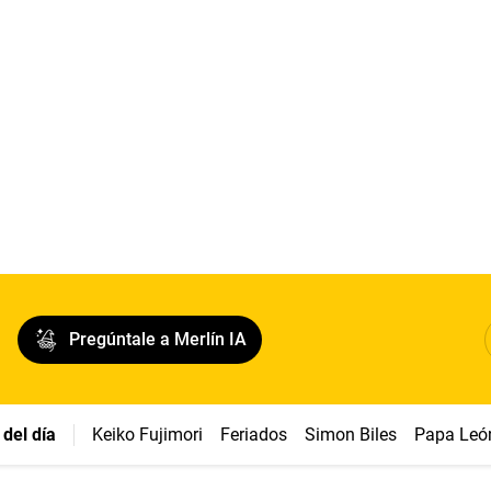
Pregúntale a Merlín IA
del día
Keiko Fujimori
Feriados
Simon Biles
Papa Leó