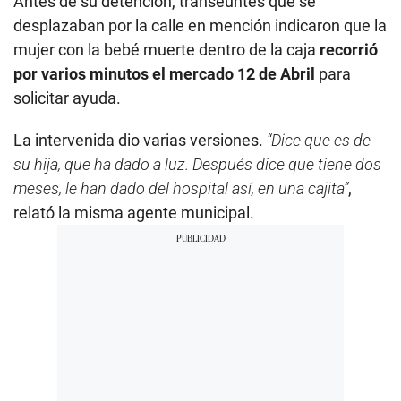
Antes de su detención, transeúntes que se
n
d
desplazaban por la calle en mención indicaron que la
s
mujer con la bebé muerte dentro de la caja
recorrió
o
f
por varios minutos el mercado 12 de Abril
para
1
m
solicitar ayuda.
i
n
u
La intervenida dio varias versiones.
“Dice que es de
t
su hija, que ha dado a luz. Después dice que tiene dos
e
,
meses, le han dado del hospital así, en una cajita”
,
2
1
relató la misma agente municipal.
s
e
c
o
n
d
s