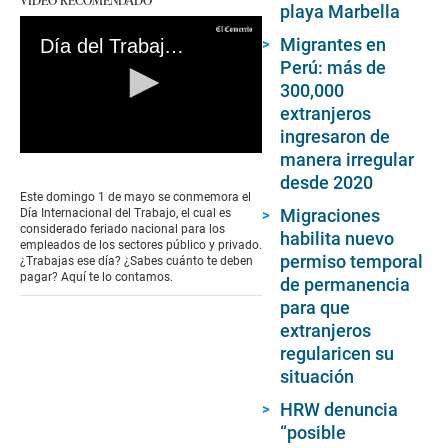
playa Marbella
Migrantes en
Día del Trabajo 2023: ¿Cuánto deben pagarte si laboras el feriado 1 de mayo?
Perú: más de
300,000
extranjeros
ingresaron de
manera irregular
0
seconds
desde 2020
of
Este domingo 1 de mayo se conmemora el
0
Migraciones
Día Internacional del Trabajo, el cual es
seconds
considerado feriado nacional para los
habilita nuevo
empleados de los sectores público y privado.
permiso temporal
¿Trabajas ese día? ¿Sabes cuánto te deben
pagar? Aquí te lo contamos.
de permanencia
para que
extranjeros
regularicen su
situación
HRW denuncia
“posible