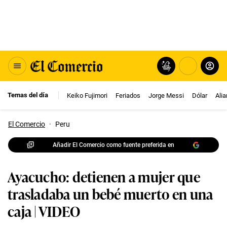
Temas del día
Keiko Fujimori
Feriados
Jorge Messi
Dólar
Ali
El Comercio
·
Peru
Añadir El Comercio como fuente preferida en
Ayacucho: detienen a mujer que
trasladaba un bebé muerto en una
caja | VIDEO