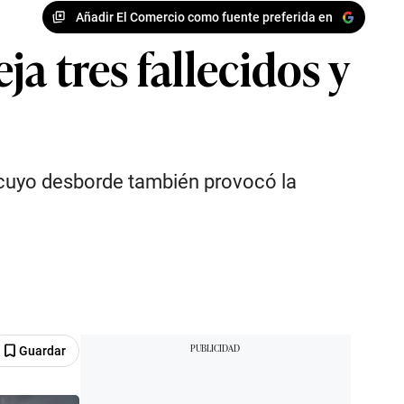
Añadir El Comercio como fuente preferida en
a tres fallecidos y
o, cuyo desborde también provocó la
Guardar