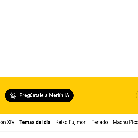
Pregúntale a Merlín IA
ón XIV
Temas del día
Keiko Fujimori
Feriado
Machu Pic