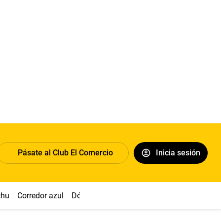
Pásate al Club El Comercio
Inicia sesión
chu
Corredor azul
Dólar
Congreso
Nasca
Acuña
Toled