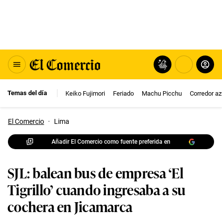
Temas del día
Keiko Fujimori
Feriado
Machu Picchu
Corredor az
El Comercio
·
Lima
Añadir El Comercio como fuente preferida en
SJL: balean bus de empresa ‘El
Tigrillo’ cuando ingresaba a su
cochera en Jicamarca