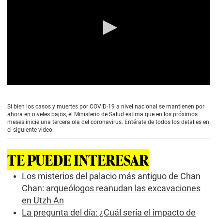
0
s
e
Si bien los casos y muertes por COVID-19 a nivel nacional se mantienen por
c
ahora en niveles bajos, el Ministerio de Salud estima que en los próximos
o
meses inicie una tercera ola del coronavirus. Entérate de todos los detalles en
n
el siguiente video.
d
s
o
TE PUEDE INTERESAR
f
0
s
Los misterios del palacio más antiguo de Chan
e
Chan: arqueólogos reanudan las excavaciones
c
o
en Utzh An
n
La pregunta del día: ¿Cuál sería el impacto de
d