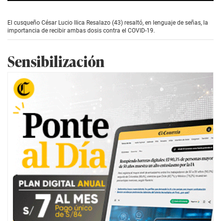
0
s
e
El cusqueño César Lucio IIica Resalazo (43) resaltó, en lenguaje de señas, la
c
importancia de recibir ambas dosis contra el COVID-19.
o
n
d
Sensibilización
s
o
f
1
m
i
n
u
t
e
,
1
6
s
e
c
o
n
d
s