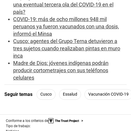
s
una eventual tercera ola del COVID-19 en el
país?
COVID-19: más de ocho millones 948 mil
peruanos ya fueron vacunados con una dosis,
informó el Minsa
Cusco: agentes del Grupo Terna detuvieron a
tres sujetos cuando realizaban pintas en muro
inca
Madre de Dios: jóvenes indígenas podrán
producir cortometrajes con sus teléfonos
celulares
Seguir temas
Cusco
Essalud
Vacunación COVID-19
Conforme a los criterios de
Tipo de trabajo: