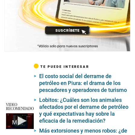
TE PUEDE INTERESAR
El costo social del derrame de
petróleo en Piura: el drama de los
pescadores y operadores de turismo
Lobitos: ¿Cuáles son los animales
VIDEO
afectados por el derrame de petróleo
RECOMENDADO
y qué expectativas hay sobre la
eficacia de la remediación?
Ministerio Público inicia investigación por muerte de Nilo Burga
Más extorsiones y menos robos: ¿de
0