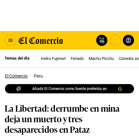
Temas del día
Keiko Fujimori
Feriado
Machu Picchu
Corredor az
El Comercio
·
Peru
Añadir El Comercio como fuente preferida en
La Libertad: derrumbe en mina
deja un muerto y tres
desaparecidos en Pataz