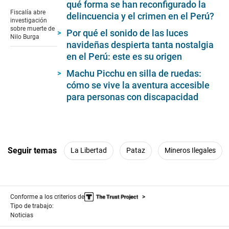
seconds
qué forma se han reconfigurado la
of
Fiscalía abre
delincuencia y el crimen en el Perú?
32
investigación
seconds
sobre muerte de
Por qué el sonido de las luces
Nilo Burga
navideñas despierta tanta nostalgia
en el Perú: este es su origen
Machu Picchu en silla de ruedas:
cómo se vive la aventura accesible
para personas con discapacidad
Seguir temas
La Libertad
Pataz
Mineros Ilegales
Conforme a los criterios de
Tipo de trabajo:
Noticias