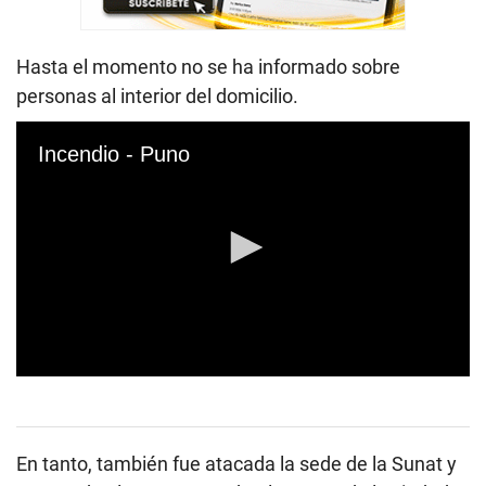
Hasta el momento no se ha informado sobre
personas al interior del domicilio.
Incendio - Puno
0
s
e
c
o
En tanto, también fue atacada la sede de la Sunat y
n