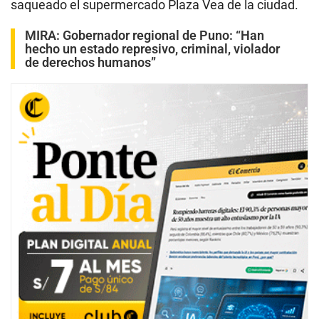
d
saqueado el supermercado Plaza Vea de la ciudad.
s
o
MIRA:
Gobernador regional de Puno: “Han
f
1
hecho un estado represivo, criminal, violador
m
de derechos humanos”
i
n
u
t
e
,
2
3
s
e
c
o
n
d
s