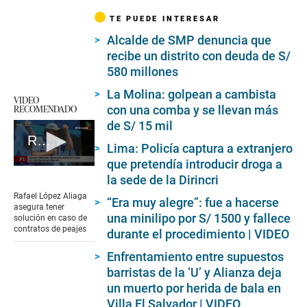
TE PUEDE INTERESAR
Alcalde de SMP denuncia que
recibe un distrito con deuda de S/
580 millones
La Molina: golpean a cambista
VIDEO
RECOMENDADO
con una comba y se llevan más
de S/ 15 mil
Rafael López Aliaga asegura tener solución en caso de contratos de peajes
Lima: Policía captura a extranjero
que pretendía introducir droga a
0
la sede de la Dirincri
seconds
of
Rafael López Aliaga
“Era muy alegre”: fue a hacerse
2
asegura tener
minutes,
una minilipo por S/ 1500 y fallece
solución en caso de
35
contratos de peajes
durante el procedimiento | VIDEO
seconds
Enfrentamiento entre supuestos
barristas de la ‘U’ y Alianza deja
un muerto por herida de bala en
Villa El Salvador | VIDEO