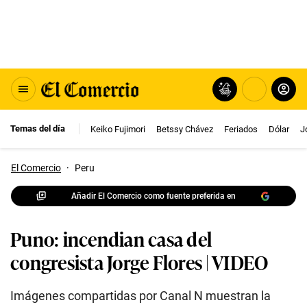
Temas del día
Keiko Fujimori
Betssy Chávez
Feriados
Dólar
J
El Comercio
·
Peru
Añadir El Comercio como fuente preferida en
Puno: incendian casa del
congresista Jorge Flores | VIDEO
Imágenes compartidas por Canal N muestran la