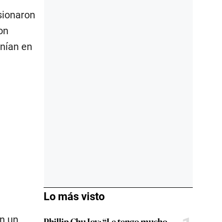
sionaron
on
enían en
Lo más visto
on un
Phillip Chu Joy: “Le tengo mucho