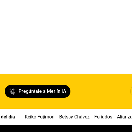
Pregúntale a Merlín IA
del día
Keiko Fujimori
Betssy Chávez
Feriados
Alianz