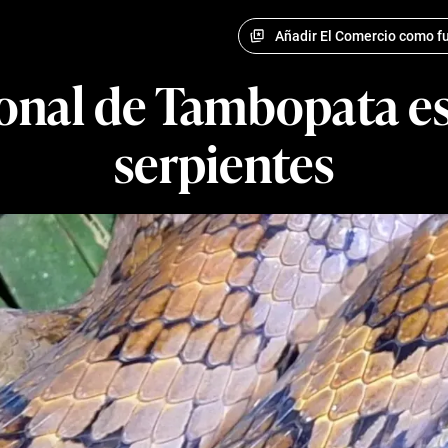
Añadir El Comercio como fu
onal de Tambopata es
serpientes