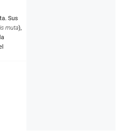
ta. Sus
is muta
),
la
el