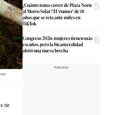
5
¿Cuánto toma correr de Plaza Norte
al Morro Solar? El ‘runner’ de 18
años que se reta ante miles en
TikTok
6
Congreso 2026: mujeres tienen más
escaños, pero la bicameralidad
abrió una nueva brecha
nus)
as de