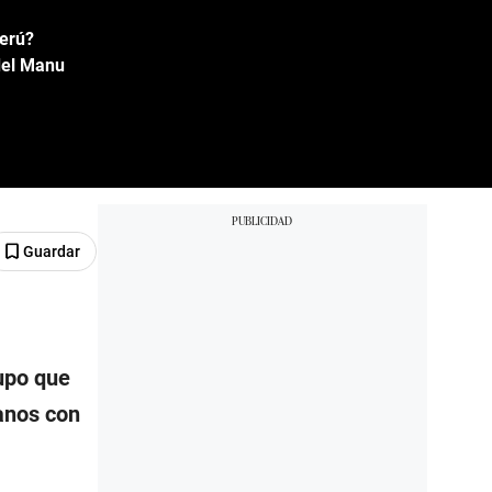
Perú?
del Manu
Guardar
supo que
anos con