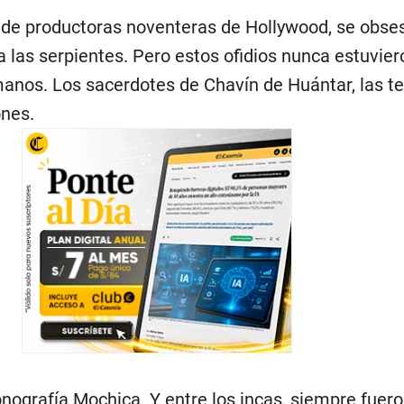
de productoras noventeras de Hollywood, se obse
a las serpientes. Pero estos ofidios nunca estuvier
anos. Los sacerdotes de Chavín de Huántar, las t
ones.
nografía Mochica. Y entre los incas, siempre fuer