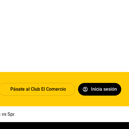
Pásate al Club El Comercio
Inicia sesión
a vs Sport Boys
Jorge Messi
Dólar
Papa León XIV
Congre