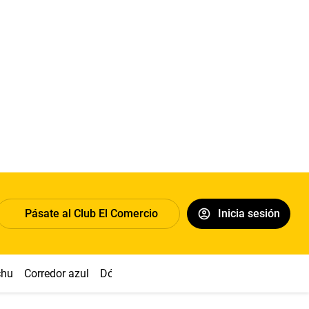
Pásate al Club El Comercio
Inicia sesión
chu
Corredor azul
Dólar
Simon Biles
Congreso
Nasca