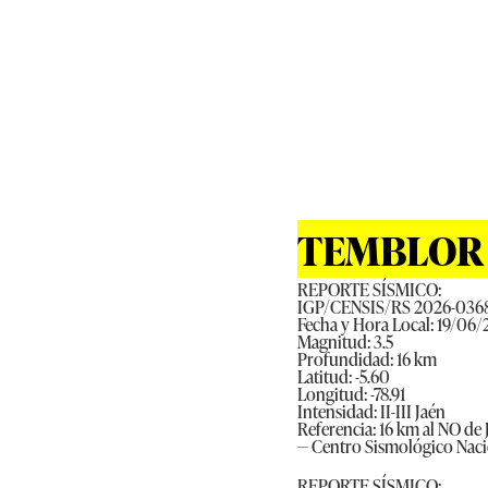
TEMBLOR E
REPORTE SÍSMICO:
IGP/CENSIS/RS 2026-036
Fecha y Hora Local: 19/06/
Magnitud: 3.5
Profundidad: 16 km
Latitud: -5.60
Longitud: -78.91
Intensidad: II-III Jaén
Referencia: 16 km al NO de 
— Centro Sismológico Nac
REPORTE SÍSMICO: