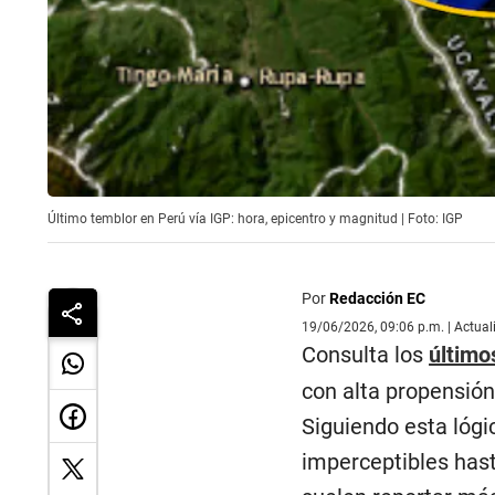
Último temblor en Perú vía IGP: hora, epicentro y magnitud | Foto: IGP
Por
Redacción EC
19/06/2026, 09:06 p.m. | Actua
Consulta los
último
con alta propensión
Siguiendo esta lóg
imperceptibles hast