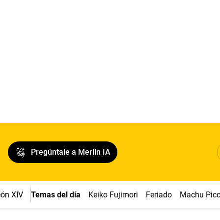
Pregúntale a Merlín IA
ón XIV
Temas del día
Keiko Fujimori
Feriado
Machu Pic