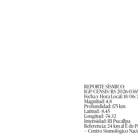
REPORTE SÍSMICO:
IGP/CENSIS/RS 2026-036
Fecha y Hora Local: 18/06/
Magnitud: 4.8
Profundidad: 175 km
Latitud: -8.45
Longitud: -74.32
Intensidad: III Pucallpa
Referencia: 24 km al E de P
— Centro Sismológico Nac