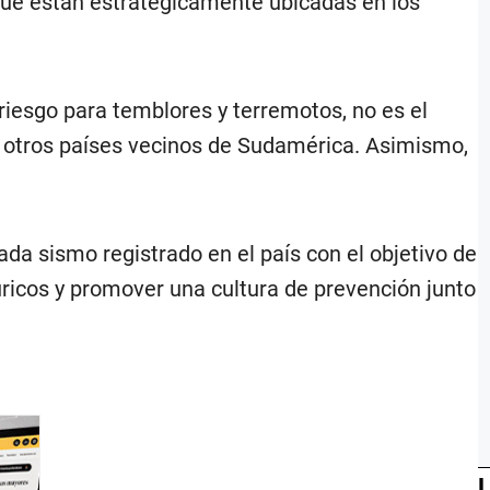
que están estratégicamente ubicadas en los
 riesgo para temblores y terremotos, no es el
on otros países vecinos de Sudamérica. Asimismo,
ada sismo registrado en el país con el objetivo de
úricos y promover una cultura de prevención junto
L