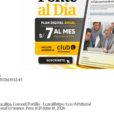
5
2026,00:12:45
ucallpa, Coronel Portillo - Ucayali
https://t.co/rVrb1haSsl
ional (@Sismos_Peru_IGP)
June 18, 2026