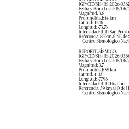
IGP/CENSIS/RS 2026-036
Fecha y Hora Local: 18/06
Magnitud: 3.8
Profundidad: 14 km
Latitud: -12.16
Longitud: -73.76
Intensidad: II-III San Pedr
Referencia: 85 km al NE de
— Centro Sismológico Nac
REPORTE SÍSMICO:
IGP/CENSIS/RS 2026-036
Fecha y Hora Local: 18/06
Magnitud: 3.7
Profundidad: 58 km
Latitud: -11.12
Longitud: -77.96
Intensidad: II-III Huacho
Referencia: 39 km al O de 
— Centro Sismológico Nac