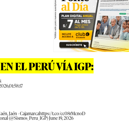
N EL PERÚ VÍA IGP:
8
2026,01:58:17
Jaén, Jaén - Cajamarca
https://t.co/cc08rMcnoD
ional (@Sismos_Peru_IGP)
June 19, 2026