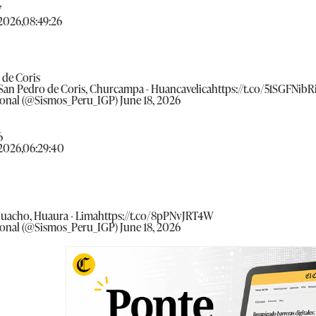
7
/2026,08:49:26
o de Coris
 San Pedro de Coris, Churcampa - Huancavelica
https://t.co/51SGFNibR
ional (@Sismos_Peru_IGP)
June 18, 2026
6
/2026,06:29:40
Huacho, Huaura - Lima
https://t.co/8pPNvJRT4W
ional (@Sismos_Peru_IGP)
June 18, 2026