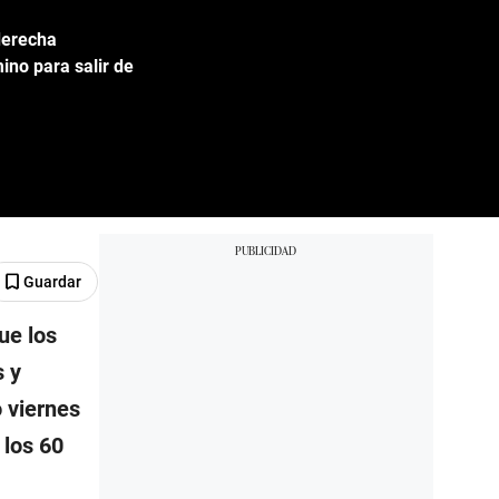
derecha
ino para salir de
Guardar
que los
s y
 viernes
 los 60