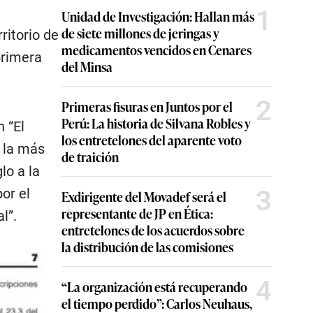
1
Unidad de Investigación: Hallan más
de siete millones de jeringas y
ritorio de
medicamentos vencidos en Cenares
primera
del Minsa
2
Primeras fisuras en Juntos por el
Perú: La historia de Silvana Robles y
 “El
los entretelones del aparente voto
s la más
de traición
lo a la
3
or el
Exdirigente del Movadef será el
representante de JP en Ética:
l”.
entretelones de los acuerdos sobre
la distribución de las comisiones
4
“La organización está recuperando
el tiempo perdido”: Carlos Neuhaus,