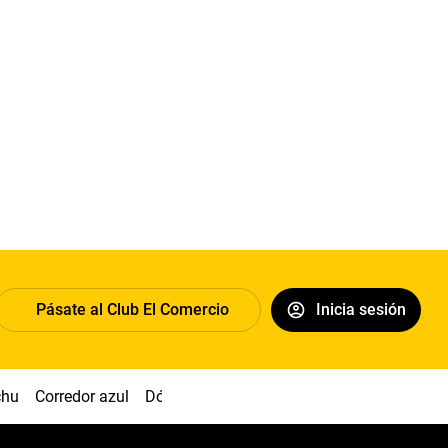
Pásate al Club El Comercio
Inicia sesión
chu
Corredor azul
Dólar
Congreso
Nasca
Acuña
Toled