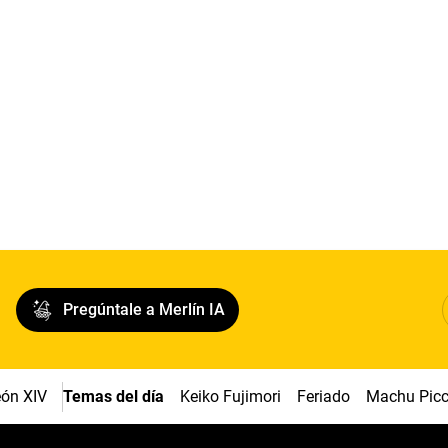
Pregúntale a Merlín IA
ón XIV
Temas del día
Keiko Fujimori
Feriado
Machu Pic