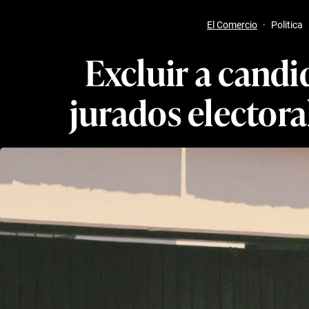
El Comercio
·
Politica
Excluir a candid
jurados electora