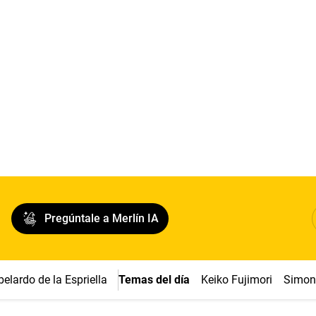
Pregúntale a Merlín IA
belardo de la Espriella
Temas del día
Keiko Fujimori
Simon 