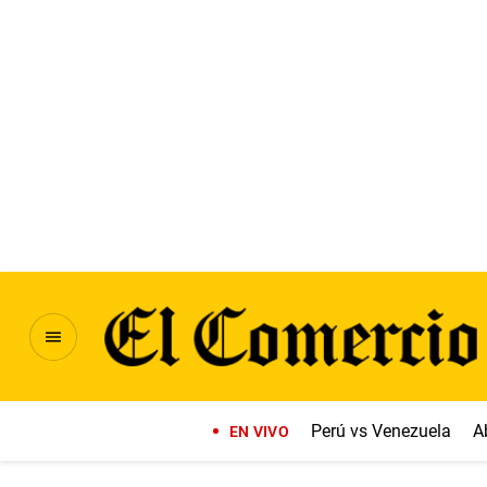
Perú vs Venezuela
A
EN VIVO