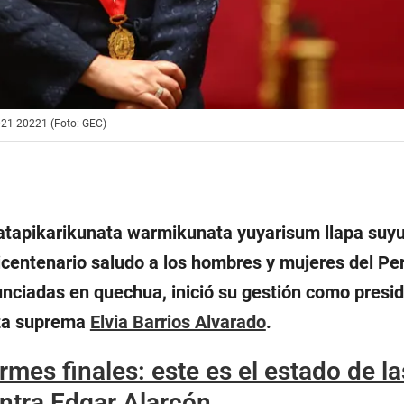
2021-20221 (Foto: GEC)
atapikarikunata warmikunata yuyarisum llapa suy
icentenario saludo a los hombres y mujeres del Pe
unciadas en quechua, inició su gestión como presid
za suprema
Elvia Barrios Alvarado
.
rmes finales: este es el estado de la
ntra Edgar Alarcón