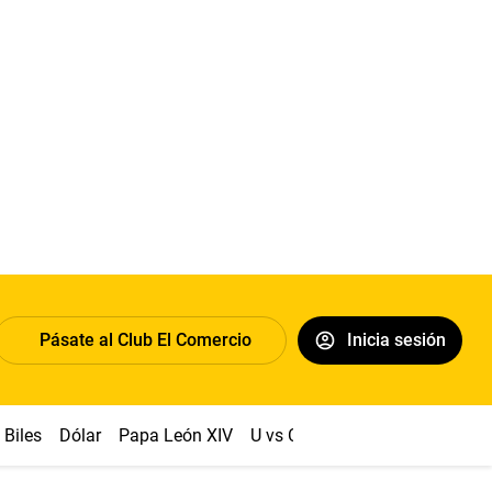
Pásate al Club El Comercio
Inicia sesión
Biles
Dólar
Papa León XIV
U vs Cristal
Congreso
Mach