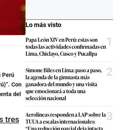
Lo más visto
1
Papa León XIV en Perú: estas son
todas las actividades confirmadas en
Lima, Chiclayo, Cusco y Pucallpa
2
Simone Biles en Lima: paso a paso,
u Perú
la agenda de la gimnasta más
ganadora del mundo y una visita
rú)”. Con
que emocionará a toda una
enta del
selección nacional
3
Aerolíneas responden a LAP sobre la
s tres
TUUA a escalas internacionales:
“Una reducción parcial deja intacta