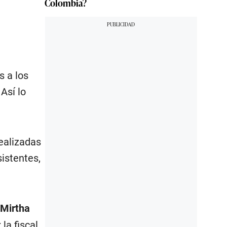
Colombia?
s a los
 Así lo
ealizadas
istentes,
Mirtha
; la fiscal