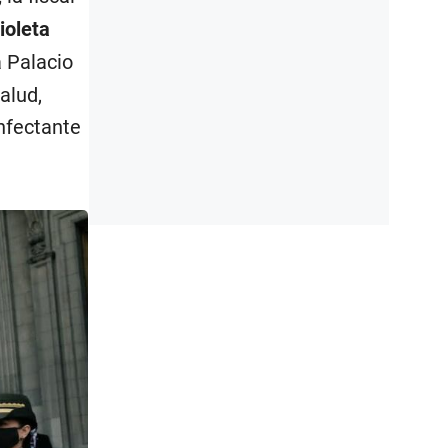
ioleta
a Palacio
alud,
infectante